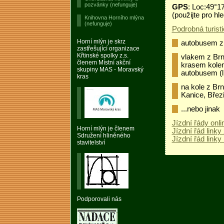
pozvánky (nefunguje)
GPS
: Loc:49°1
(použijte pro hl
Knihovna Horního mlýna
(nefunguje)
Podrobná turist
Horní mlýn je skrz
autobusem z 
zastřešující organizace
Křtinské spolky z.s.
vlakem z Br
členem Místní akční
krasem kolem
skupiny MAS - Moravský
autobusem (l
kras
na kole z Br
Kanice, Břez
...nebo jinak
Jízdní řády onli
Horní mlýn je členem
Jízdní řád link
Sdružení hliněného
Jízdní řád link
stavitelství
Podporovali nás