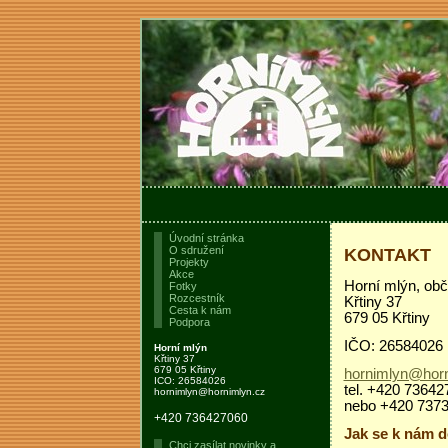
Úvodní stránka
O sdružení
KONTAKT
Projekty
Akce
Horní mlýn, ob
Fotky
Rozcestník
Křtiny 37
Cesta k nám
679 05 Křtiny
Podpora
IČO: 26584026
Horní mlýn
Křtiny 37
679 05 Křtiny
hornimlyn@horn
ICO: 26584026
tel. +420 73642
hornimlyn@hornimlyn.cz
nebo +420 737
+420 736427060
Jak se k nám d
Chci zasílat novinky a