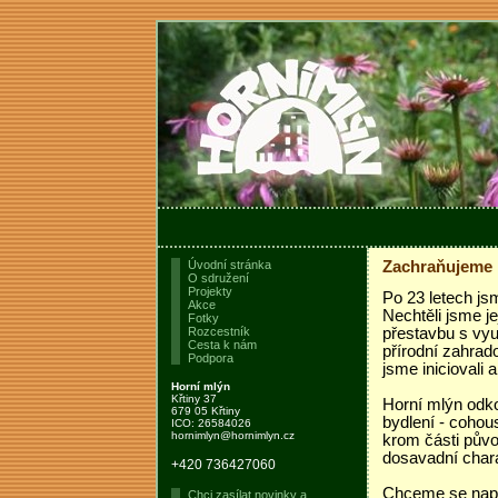
Úvodní stránka
Zachraňujeme p
O sdružení
Projekty
Po 23 letech js
Akce
Nechtěli jsme j
Fotky
Rozcestník
přestavbu s využ
Cesta k nám
přírodní zahrad
Podpora
jsme iniciovali 
Horní mlýn
Křtiny 37
Horní mlýn odko
679 05 Křtiny
bydlení - cohous
ICO: 26584026
hornimlyn@hornimlyn.cz
krom části původ
dosavadní chara
+420 736427060
Chceme se napoj
Chci zasílat novinky a