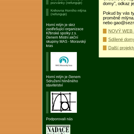
pozvánky (nefunguje)
domy", odkaz je
Knihovna Horního mlýna
Pokud by vás tyt
(nefunguje)
proměně mlýna, 
nebo gao@sezn
Horní mlýn je skrz
zastřešující organizace
NOVÝ WEB dr
Křtinské spolky z.s.
členem Místní akční
Sdílené domy
skupiny MAS - Moravský
kras
Další projekt
Horní mlýn je členem
Sdružení hliněného
stavitelství
Podporovali nás